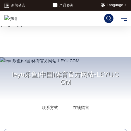
leyu乐鱼(中国)体育官方
Language
新闻动态
产品咨询
网站
网站LEYU乐鱼(中国)体育官方网站
产品中心
解决方案
leyu乐鱼(中国)体育官方网站-LEYU.C
OM
服务支持
关于伊特
联系方式
在线留言
LEYU乐鱼(中国)体育官方网站-LEYU.COM