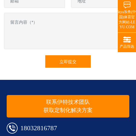
leyu乐鱼(中
国)体育官
方网站-LE
YU.COM
产品筛选
立即提交
联系伊特技术团队
获取定制化解决方案
18032816787