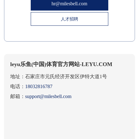
hr@milesbell.com
人才招聘
leyu乐鱼(中国)体育官方网站-LEYU.COM
地址：石家庄市元氏经济开发区伊特大道1号
电话：
18032816787
邮箱：
support@milesbell.com