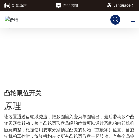
leyu乐鱼(中国)体育官方
Language
新闻动态
产品咨询
网站
网站LEYU乐鱼(中国)体育官方网站
产品中心
解决方案
凸轮限位开关
服务支持
原理
关于伊特
该装置通过齿轮系减速，把多圈输入变为单圈输出，最后带动多个凸
轮圆形盘转动，每个凸轮圆形盘凸缘的位置可以通过系统的内部机构
随意调整，根据使用要求分别锁定凸缘的初始（或最终）位置。当旋
LEYU乐鱼(中国)体育官方网站-LEYU.COM
转机构工作时，旋转机构带动所有凸轮圆形盘一起转动。当每个凸轮