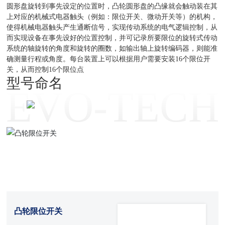
圆形盘旋转到事先设定的位置时，凸轮圆形盘的凸缘就会触动装在其
上对应的机械式电器触头（例如：限位开关、微动开关等）的机构，
使得机械电器触头产生通断信号，实现传动系统的电气逻辑控制，从
而实现设备在事先设好的位置控制，并可记录所要限位的旋转式传动
系统的轴旋转的角度和旋转的圈数，如输出轴上旋转编码器，则能准
确测量行程或角度。每台装置上可以根据用户需要安装16个限位开
关，从而控制16个限位点
型号命名
EVO-TECH
凸轮限位开关