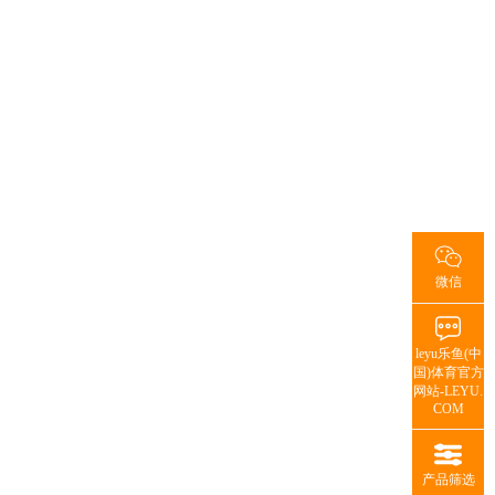
全程技术支持
从项目初期的需求分析，到方案设计、生产制
造，再到现场安装调试和后期维护，伊特将为您
提供全生命周期的技术支持。
微信
leyu乐鱼(中
国)体育官方
网站-LEYU.
COM
产品筛选