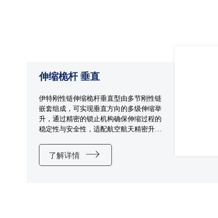
伸缩桅杆 垂直
伊特刚性链伸缩桅杆垂直型由多节刚性链
嵌套组成，可实现垂直方向的多级伸缩举
升，通过精密的锁止机构确保伸缩过程的
稳定性与安全性，适配航空航天精密升降
设备、重型工程机械的高空作业需求。
了解详情