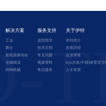
U.COM
解决方案
服务支持
关于伊特
O-T
工业
选型指导
伊特简介
舞台
技术文档
发展历程
新能源换电站
常见问题
企业荣誉
仓储物流
视频资料
leyu乐鱼(中国)体育官
特种机械
售后服务
人才发展