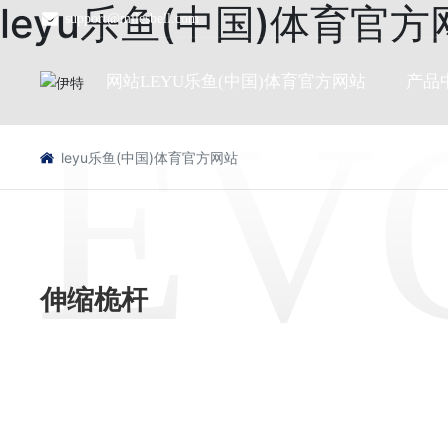
leyu乐鱼(中国)体育官方
support@milesbell.com
网站LEYU乐鱼(中国)体育官方网站
产品
EV
leyu乐鱼(中国)体育官方网站
伸缩桅杆