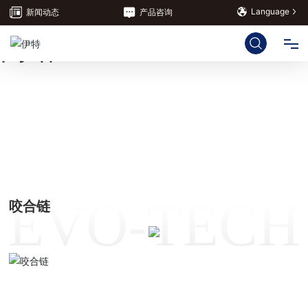
leyu乐鱼(中国)体育官方
Language
新闻动态
产品咨询
网站
网站LEYU乐鱼(中国)体育官方网站
产品中心
解决方案
EVO-TECH
咬合链
服务支持
关于伊特
LEYU乐鱼(中国)体育官方网站-LEYU.COM