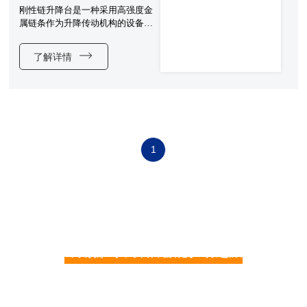
刚性链升降台是一种采用高强度金
属链条作为升降传动机构的设备，
通过链条的刚性支撑实现平稳、精
确的垂直升降。
了解详情
1
即刻咨询，开启智能驱动之旅
您是否正在为特定的物料搬运难题而困扰？您是否在寻找一种更高
效、更经济的线性驱动方式？您是否想了解刚性链如何能具体应用于
您的生产流程，为您带来实实在在的效益提升？别再犹豫！现在就联