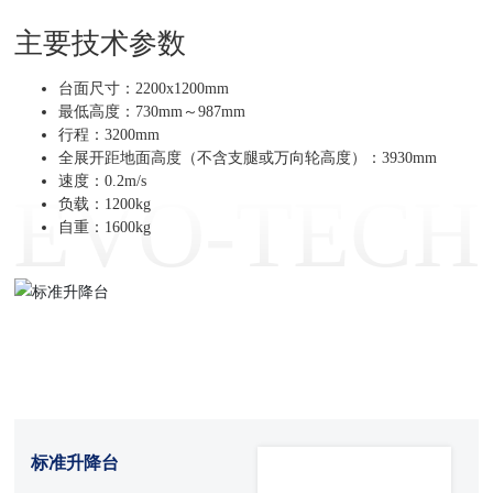
主要技术参数
台面尺寸：2200x1200mm
最低高度：730mm～987mm
行程：3200mm
全展开距地面高度（不含支腿或万向轮高度）：3930mm
速度：0.2m/s
EVO-TECH
负载：1200kg
自重：1600kg
标准升降台