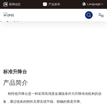
leyu乐鱼(中国)体育官方
Language
新闻动态
产品咨询
网站
网站LEYU乐鱼(中国)体育官方网站
产品中心
解决方案
标准升降台
服务支持
产品简介
关于伊特
刚性链升降台是一种采用高强度金属链条作为升降传动机构的设
LEYU乐鱼(中国)体育官方网站-LEYU.COM
备，通过链条的刚性支撑实现平稳、精确的垂直升降。